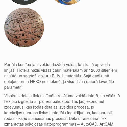
Portāla kustība ļauj veidot dažāda veida, tai skaitā apļveida
līnijas. Plotera nazis virzās cauri materiālam ar 12000 sitieniem
minūtē un sagriež jebkuru BLĪVU materiālu. Šajā gadījumā
detaļas forma NEKO neietekmē, jo visu risina datorā ievadītie
parametri.
Vispirms detaļa tiek uzzīmēta rasējuma veidā datorā, un vēlāk tā
tiek jau izgriezta ar plotera palīdzību. Tas ļauj ekonomēt
izdevumus, kas rodas detaļas izveides procesā, jo
korekcijas neprasa lielus materiālu ieguldījumus, kas parasti
rodas lokšņu štancēšanas procesā. Detaļu rasēšanai tiek
izmantotas sekojošas datorprogrammas – AutoCAD, ArtCAM,