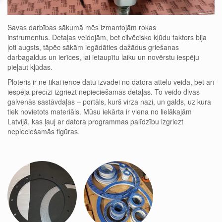
Savas darbības sākumā mēs izmantojām rokas
instrumentus. Detaļas veidojām, bet cilvēcisko kļūdu faktors bija
ļoti augsts, tāpēc sākām iegādāties dažādus griešanas
darbagaldus un ierīces, lai ietaupītu laiku un novērstu iespēju
pieļaut kļūdas.
Ploteris ir ne tikai ierīce datu izvadei no datora attēlu veidā, bet arī
iespēja precīzi izgriezt nepieciešamās detaļas. To veido divas
galvenās sastāvdaļas – portāls, kurš virza nazi, un galds, uz kura
tiek novietots materiāls. Mūsu iekārta ir viena no lielākajām
Latvijā, kas ļauj ar datora programmas palīdzību izgriezt
nepieciešamās figūras.