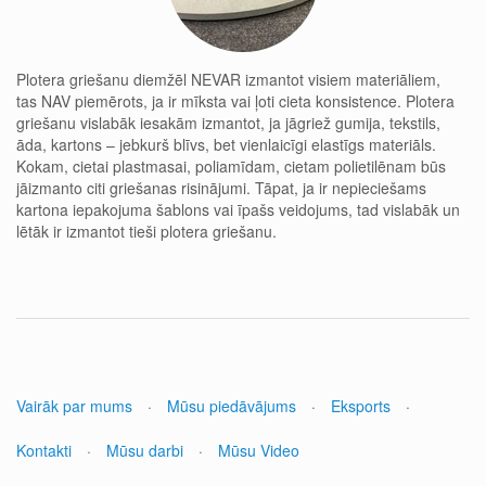
Plotera griešanu diemžēl NEVAR izmantot visiem materiāliem,
tas NAV piemērots, ja ir mīksta vai ļoti cieta konsistence. Plotera
griešanu vislabāk iesakām izmantot, ja jāgriež gumija, tekstils,
āda, kartons – jebkurš blīvs, bet vienlaicīgi elastīgs materiāls.
Kokam, cietai plastmasai, poliamīdam, cietam polietilēnam būs
jāizmanto citi griešanas risinājumi. Tāpat, ja ir nepieciešams
kartona iepakojuma šablons vai īpašs veidojums, tad vislabāk un
lētāk ir izmantot tieši plotera griešanu.
Vairāk par mums
·
Mūsu piedāvājums
·
Eksports
·
Kontakti
·
Mūsu darbi
·
Mūsu Video