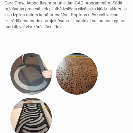
CorelDraw, Adobe Ilustrator un citām CAD programmām. Šādā
ražošanas procesā tiek pilnībā izslēgts cilvēcisko kļūdu faktors, jo
visu izpilda dators kopā ar mašīnu. Papildus mēs paši veicam
izstrādājuma modeļa projektēšanu, izmantojot vai nu analogu un
modeli, vai vienkārši Jūsu ideju.