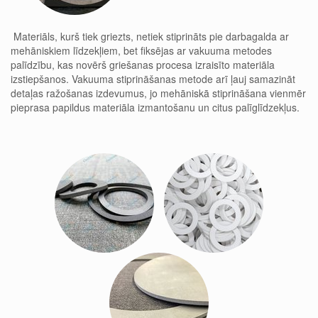
Materiāls, kurš tiek griezts, netiek stiprināts pie darbagalda ar
mehāniskiem līdzekļiem, bet fiksējas ar vakuuma metodes
palīdzību, kas novērš griešanas procesa izraisīto materiāla
izstiepšanos. Vakuuma stiprināšanas metode arī ļauj samazināt
detaļas ražošanas izdevumus, jo mehāniskā stiprināšana vienmēr
pieprasa papildus materiāla izmantošanu un citus palīglīdzekļus.