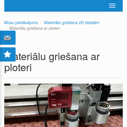
Toggle
navigati
Mūsu piedāvājums
Materiālu griešana 2D detaļām
Materiālu griešana ar ploteri
Materiālu griešana ar
ploteri