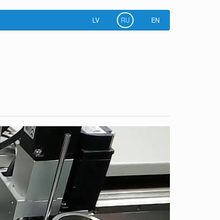
LV
RU
EN