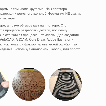
ормы, в том числе круговые.
Нож плоттера
атериал и режет его как хлеб
.
Форма тут НЕ важна,
мпьютере.
ере, а позже её вырезает на плоттере.
Это
т в процессе разработки детали, поскольку
в, в отличии от процесса штамповки.
Для создания
utoCAD, ArtCAM, CorelDraw, Adobe Ilustrator и
ью исключается фактор человеческой ошибки, так
зделия, используя аналог или шаблон, или просто