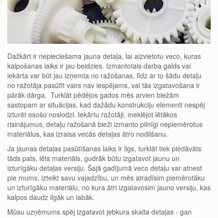
Dažkārt ir nepieciešama jauna detaļa, lai aizvietotu veco, kuras
kalpošanas laiks ir jau beidzies. Izmantotais darba galds vai
iekārta var būt jau izņemta no ražošanas, līdz ar to šādu detaļu
no ražotāja pasūtīt vairs nav iespējams, vai tās izgatavošana ir
pārāk dārga. Turklāt pēdējos gados mēs arvien biežām
sastopam ar situācijas, kad dažādu konstrukciju elementi nespēj
izturēt esošo noslodzi. Iekārtu ražotāji, meklējot lētākos
risinājumus, detaļu ražošanā bieži izmanto pilnīgi nepiemērotus
materiālus, kas izraisa vecās detaļas ātro nodilšanu.
Ja jaunas detaļas pasūtīšanas laiks ir ilgs, turklāt tiek piedāvāts
tāds pats, lēts materiāls, gudrāk būtu izgatavot jaunu un
izturīgāku detaļas versiju. Šajā gadījumā veco detaļu var atnest
pie mums, izteikt savu vajadzību, un mēs atradīsim piemērotāku
un izturīgāku materiālu, no kura ātri izgatavosim jauno versiju, kas
kalpos daudz ilgāk un labāk.
Mūsu uzņēmums spēj izgatavot jebkura skaita detaļas - gan