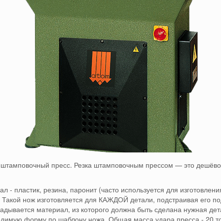
 штамповочный пресс.
Резка штамповочным прессом — это дешёво
 - пластик, резина, паронит (часто используется для изготовлени
.
Такой нож изготовляется для КАЖДОЙ детали, подстраивая его п
кладывается материал, из которого должна быть сделана нужная де
одимую форму по шаблону ножа.
Общая масса удара пресса - 20 то