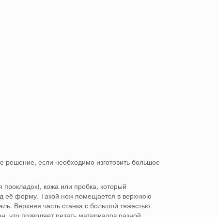
е решение, если необходимо изготовить большое
я прокладок), кожа или пробка, который
од её форму.
Такой нож помещается в верхнюю
таль.
Верхняя часть станка с большой тяжестью
н, что позволяет резать материалов разной