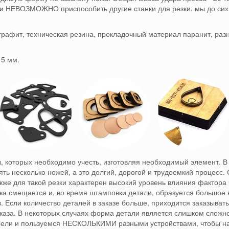
ли НЕВОЗМОЖНО приспособить другие станки для резки, мы до сих 
графит, техническая резина, прокладочный материал паранит, разны
15 мм.
ы, которых необходимо учесть, изготовляя необходимый элемент.
В
ть несколько ножей, а это долгий, дорогой и трудоемкий процесс.
кже для такой резки характерен высокий уровень влияния фактора 
жа смещается и, во время штамповки детали, образуется большое 
в.
Если количество деталей в заказе больше, приходится заказыват
каза.
В некоторых случаях форма детали является слишком сложно
ели и пользуемся НЕСКОЛЬКИМИ разными устройствами, чтобы най