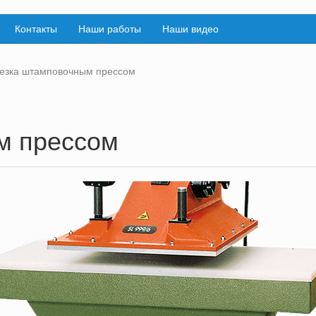
Контакты
Наши работы
Наши видео
езка штамповочным прессом
м прессом