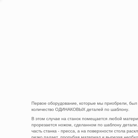
Первое оборудование, которые мы приобрели, был
количество ОДИНАКОВЫХ деталей по шаблону.
В этом случае на станок помещается любой материал
прорезается ножом, сделанном по шаблону детали
часть станка - пресса, а на поверхности стола рас
резко падает, прорубая
материал и вырезая необх