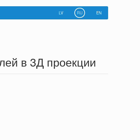
LV
RU
EN
лей в 3Д проекции